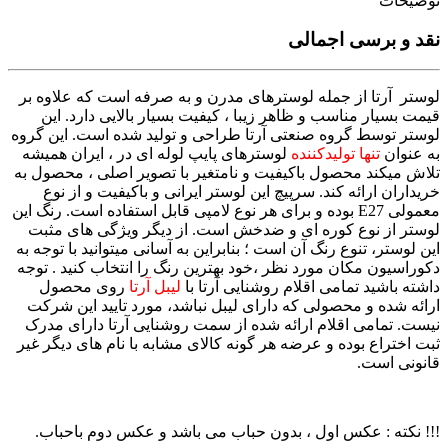
توضیحات
نقد و برسی اجمالی
لوستر آرتا از جمله لوسترهای مدرن و به صرفه است که علاوه بر
قیمت بسیار مناسب و ظاهر زیبا ، کیفیت بسیار بالایی دارد. این
لوستر توسط گروه صنعتی آرتا طراحی و تولید شده است. این گروه
به عنوان
تنها تولیدکننده
لوسترهای پایپ لوله ای در ، ایران همیشه
تلاش میکند محصول باکیفیت و نامتغیر با تصویر اصلی ، محصول به
خریداران ارائه کند. سرپیچ این لوستر ایرانی و باکیفیت و از نوع
معمولی E27 بوده و برای هر نوع لامپی قابل استفاده است. رنگ این
لوستر از نوع کوره ای و ضدخش است. از دیگر ویژگی های مثبت
این لوستر، تنوع رنگ آن است ؛ بنابراین به آسانی میتوانید با توجه به
دکوراسیون مکان مورد نظر ،خود بهترین رنگ را انتخاب کنید . توجه
داشته باشید تمامی اقلام روشنایی آرتا با
لیبل آرتا
روی محصول
ارائه شده و محصولی که دارای لیبل نباشد، مورد تایید این شرکت
نیست. تمامی اقلام ارائه شده از سمت روشنایی آرتا دارای مدرک
ثبت اختراع بوده و عرضه هر گونه کالای مشابه با نام های دیگر غیر
قانونی است.
!!! نکته : عکس اول ، بدون حباب می باشد و عکس دوم باحباب.