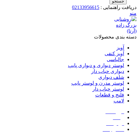
جستجو
دریافت راهنمایی :
02133956615
منو
دسته بندی محصولات
آویز
آویز کنفی
جالباسی
لوستر دیواری و دیواری پایپ
دیواری حباب دار
شلف دیواری
لوستر مدرن و لوستر پایپ
لوستر حباب دار
فلنج و قطعات
لامپ
فروشگاه
وبلاگ
درباره ما
تماس با ما