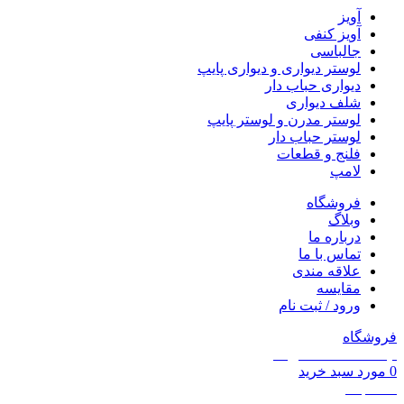
آویز
آویز کنفی
جالباسی
لوستر دیواری و دیواری پایپ
دیواری حباب دار
شلف دیواری
لوستر مدرن و لوستر پایپ
لوستر حباب دار
فلنج و قطعات
لامپ
فروشگاه
وبلاگ
درباره ما
تماس با ما
علاقه مندی
مقايسه
ورود / ثبت نام
فروشگاه
لیست علاقه مندی ها
0
مورد
سبد خرید
حساب من