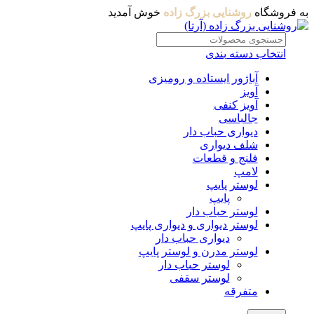
به فروشگاه
روشنایی بزرگ زاده
خوش آمدید
انتخاب دسته بندی
آباژور ایستاده و رومیزی
آویز
آویز کنفی
جالباسی
دیواری حباب دار
شلف دیواری
فلنج و قطعات
لامپ
لوستر پایپ
پایپ
لوستر حباب دار
لوستر دیواری و دیواری پایپ
دیواری حباب دار
لوستر مدرن و لوستر پایپ
لوستر حباب دار
لوستر سقفی
متفرقه