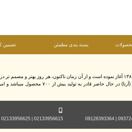
حصولات
بسته بندی مطمئن
تضمین ک
مجموعه روشنایی بزرگ زاده (آرتا) فعالیت خود را از سال ۱۳۸۹ آغاز نموده است و از آن زمان تاکنون، هر روز بهتر 
مشتریان گام برداشته است. مجموعه روشنایی بزرگ زاده (آرتا) در حال حاضر 
02133956615 | 02133956625
09372463193 