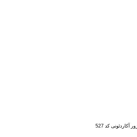
فروشگاه
وبلاگ
درباره ما
تماس با ما
ور آکاردئونی کد 527