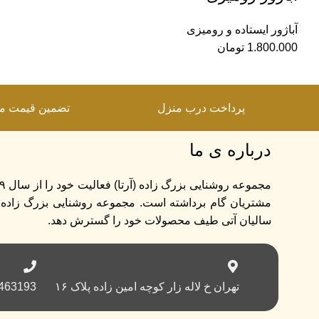
آباژور ایستاده و رومیزی
1.800.000
تومان
پرداخت درب منزل
تضمین قیمت م
درباره ی ما
سالیان آتی طیف محصولات خود را گسترش دهد.
تهران خ لاله زار کوچه امین زاده پلاک ۱۶
| 09128393364