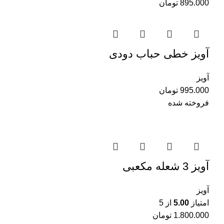
895.000
تومان
آویز خطی حباب دودی
آویز
995.000
تومان
فروخته شده
آویز 3 شعله مکعبی
آویز
امتیاز
5.00
از 5
1.800.000
تومان