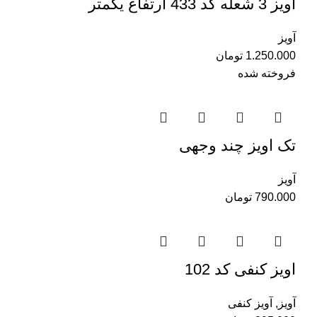
آویز 3 شعله کد 433 ارتفاع یکمتر
آویز
1.250.000
تومان
فروخته شده
تک اویز چند وجهی
آویز
790.000
تومان
اویز کنفی کد 102
آویز
,
آویز کنفی