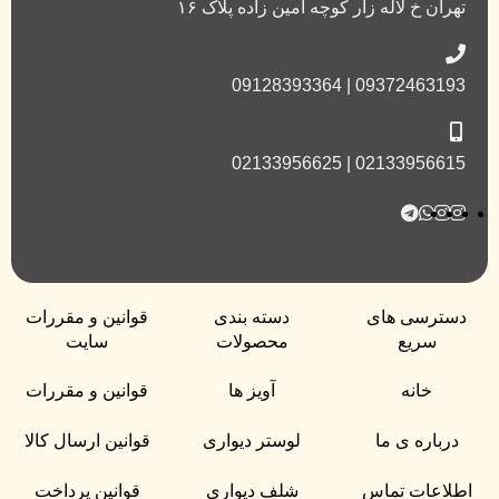
تهران خ لاله زار کوچه امین زاده پلاک ۱۶
09372463193 | 09128393364
02133956615 | 02133956625
دسترسی های
دسته بندی
قوانین و مقررات
سریع
محصولات
سایت
خانه
آویز ها
قوانین و مقررات
درباره ی ما
لوستر دیواری
قوانین ارسال کالا
اطلاعات تماس
شلف دیواری
قوانین پرداخت