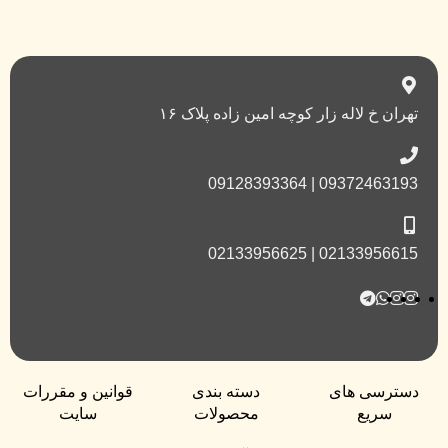
تهران خ لاله زار کوچه امین زاده پلاک ۱۶
09372463193 | 09128393364
02133956615 | 02133956625
دسترسی های
دسته بندی
قوانین و مقررات
سریع
محصولات
سایت