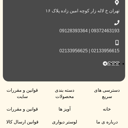
تهران خ لاله زار کوچه امین زاده پلاک ۱۶
09372463193 | 09128393364
02133956615 | 02133956625
دسترسی های
دسته بندی
قوانین و مقررات
سریع
محصولات
سایت
خانه
آویز ها
قوانین و مقررات
درباره ی ما
لوستر دیواری
قوانین ارسال کالا